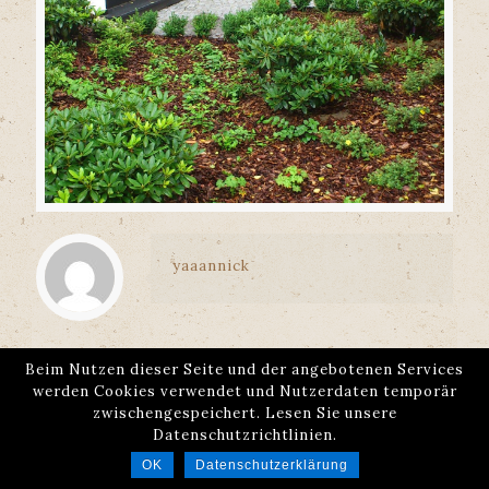
yaaannick
Beim Nutzen dieser Seite und der angebotenen Services
werden Cookies verwendet und Nutzerdaten temporär
© Garten- und Landschaftsbau GmbH | Website by
zwischengespeichert. Lesen Sie unsere
Raoul Baron
Datenschutzrichtlinien.
OK
Datenschutzerklärung